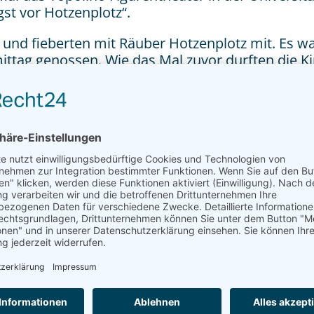
st vor Hotzenplotz“.
und fieberten mit Räuber Hotzenplotz mit. Es wa
ittag genossen. Wie das Mal zuvor durften die K
chüss sagen.
l und bedanken uns rechtherzlich bei Herrn Bler
KONTAKT