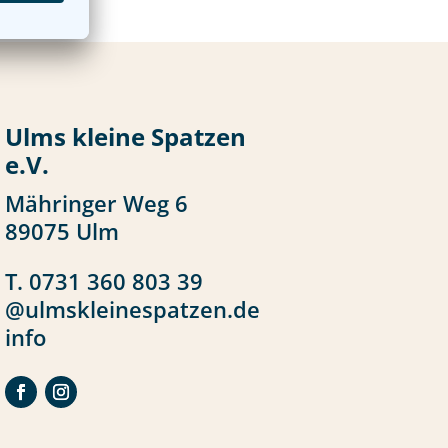
Ulms kleine Spatzen
e.V.
Mähringer Weg 6
89075 Ulm
T.
0731 360 803 39
ed.neztapsenielksmlu@
ofni