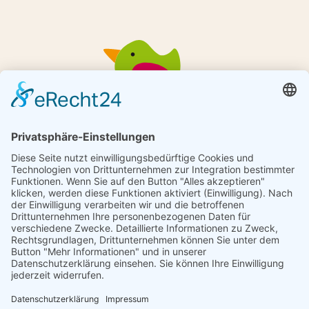
Ulms kleine Spatzen e.V.
Mähringer Weg 6
89075 Ulm
T.
0731 360 803 39
ed.neztapsenielksmlu@ofni